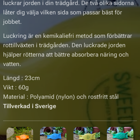
luckrar jorden i din trädgård. De två olika sidorna
låter dig välja vilken sida som passar bäst för
jobbet.
Luckring är en kemikaliefri metod som förbättrar
rottillväxten i trädgården. Den luckrade jorden
hjälper rötterna att bättre absorbera näring och
vatten.
Längd : 23cm
Vikt : 60g
Material : Polyamid (nylon) och rostfritt stål
Tillverkad i Sverige